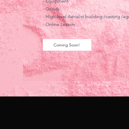
- Equipment
- Goods
- High-level Aerialist building /casting /a
- Online Lesson
Coming Soon!