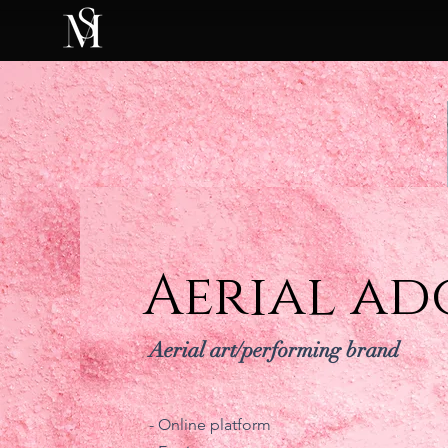
Aerial ad
Aerial art/performing brand
- Online platform